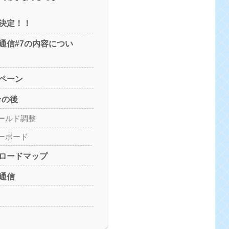
決定！！
通信#7の内容につい
ペーン
その後
ールド調整
ーボード
ロードマップ
通信