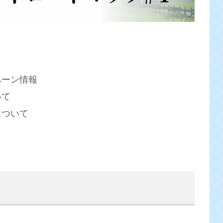
ペーン情報
いて
について