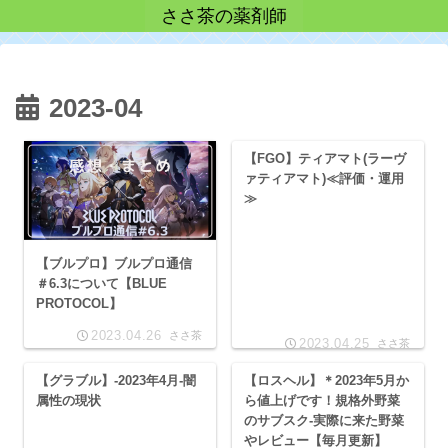
ささ茶の薬剤師
2023-04
【FGO】ティアマト(ラーヴ
ァティアマト)≪評価・運用
≫
【ブルプロ】ブルプロ通信
＃6.3について【BLUE
PROTOCOL】
2023.04.26
ささ茶
2023.04.25
ささ茶
【グラブル】-2023年4月-闇
【ロスヘル】＊2023年5月か
属性の現状
ら値上げです！規格外野菜
のサブスク‐実際に来た野菜
やレビュー【毎月更新】