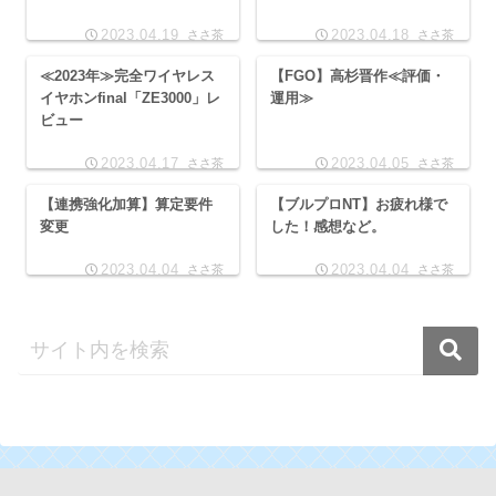
2023.04.19
2023.04.18
ささ茶
ささ茶
≪2023年≫完全ワイヤレス
【FGO】高杉晋作≪評価・
イヤホンfinal「ZE3000」レ
運用≫
ビュー
2023.04.17
2023.04.05
ささ茶
ささ茶
【連携強化加算】算定要件
【ブルプロNT】お疲れ様で
変更
した！感想など。
2023.04.04
2023.04.04
ささ茶
ささ茶